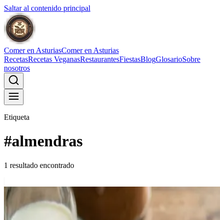
Saltar al contenido principal
Comer en Asturias
Comer en Asturias
Recetas
Recetas Veganas
Restaurantes
Fiestas
Blog
Glosario
Sobre
nosotros
Etiqueta
#
almendras
1
resultado
encontrado