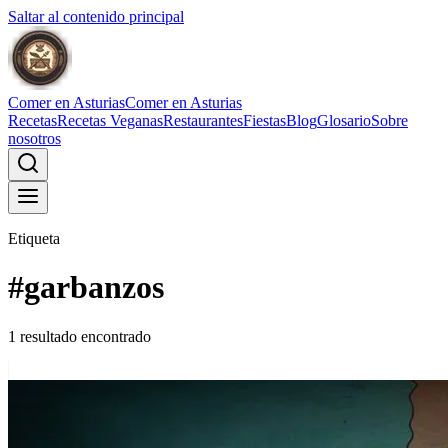
Saltar al contenido principal
Comer en Asturias
Comer en Asturias
Recetas
Recetas Veganas
Restaurantes
Fiestas
Blog
Glosario
Sobre
nosotros
Etiqueta
#
garbanzos
1
resultado
encontrado