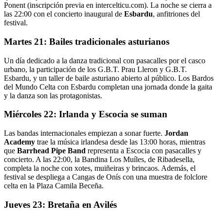
Ponent (inscripción previa en intercelticu.com). La noche se cierra a
las 22:00 con el concierto inaugural de
Esbardu
, anfitriones del
festival.
Martes 21: Bailes tradicionales asturianos
Un día dedicado a la danza tradicional con pasacalles por el casco
urbano, la participación de los G.B.T. Prau Lleron y G.B.T.
Esbardu, y un taller de baile asturiano abierto al público. Los Bardos
del Mundo Celta con Esbardu completan una jornada donde la gaita
y la danza son las protagonistas.
Miércoles 22: Irlanda y Escocia se suman
Las bandas internacionales empiezan a sonar fuerte.
Jordan
Academy
trae la música irlandesa desde las 13:00 horas, mientras
que
Barrhead Pipe Band
representa a Escocia con pasacalles y
concierto. A las 22:00, la Bandina Los Muíles, de Ribadesella,
completa la noche con xotes, muiñeiras y brincaos. Además, el
festival se despliega a Cangas de Onís con una muestra de folclore
celta en la Plaza Camila Beceña.
Jueves 23: Bretaña en Avilés