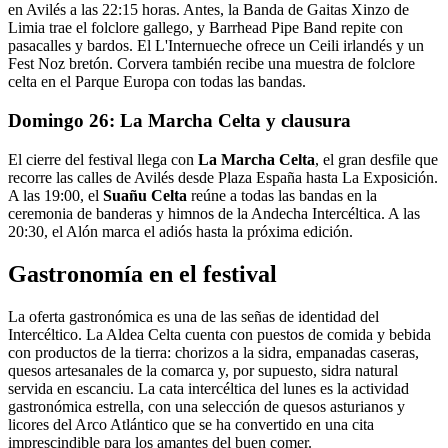
en Avilés a las 22:15 horas. Antes, la Banda de Gaitas Xinzo de
Limia trae el folclore gallego, y Barrhead Pipe Band repite con
pasacalles y bardos. El L'Internueche ofrece un Ceili irlandés y un
Fest Noz bretón. Corvera también recibe una muestra de folclore
celta en el Parque Europa con todas las bandas.
Domingo 26: La Marcha Celta y clausura
El cierre del festival llega con
La Marcha Celta
, el gran desfile que
recorre las calles de Avilés desde Plaza España hasta La Exposición.
A las 19:00, el
Suañu Celta
reúne a todas las bandas en la
ceremonia de banderas y himnos de la Andecha Intercéltica. A las
20:30, el Alón marca el adiós hasta la próxima edición.
Gastronomía en el festival
La oferta gastronómica es una de las señas de identidad del
Intercéltico. La Aldea Celta cuenta con puestos de comida y bebida
con productos de la tierra: chorizos a la sidra, empanadas caseras,
quesos artesanales de la comarca y, por supuesto, sidra natural
servida en escanciu. La cata intercéltica del lunes es la actividad
gastronómica estrella, con una selección de quesos asturianos y
licores del Arco Atlántico que se ha convertido en una cita
imprescindible para los amantes del buen comer.