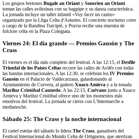
Los grupos bretones
Bugale an Oriant
y
Sonerien an Oriant
toman las calles avilesinas con su bagpipe y su danza característica.
La jornada incluye un taller infantil «Voy facer un castru»
organizado por la Lliga Celta d'Asturies. El concierto nocturno corre
a cargo de la Bandina Turcipié, y Pravia recibe una muestra de
folclore celta en la Plaza Colegiata.
Viernes 24: El día grande — Premios Gausón y The
Crass
El viernes es el día más completo del festival. A las 12:15, el
Desfile
Triunfal de los Países Celtas
recorre las calles de Avilés con todas
las bandas internacionales. A las 12:30, se celebran los
IV Premios
Gausón
en el Palacio de Valdecarzana, galardonando al
Ayuntamiento de Corvera, al gaitero
Xuaco Amieva
y a la tonada
Mariluz Cristóbal Caunedo
. A las 22:15,
Cuévano
junto a Xuaco
Amieva y Mariluz Cristóbal ofrece uno de los momentos más
emotivos del festival. La jornada se cierra con L'Internueche a
medianoche.
Sábado 25: The Crass y la noche internacional
El cartel estelar del sábado lo lidera
The Crass
, ganadores del
Festival Internacional do Mundo Celta de Ortigueira, que aterrizan