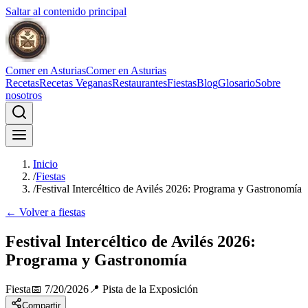
Saltar al contenido principal
Comer en Asturias
Comer en Asturias
Recetas
Recetas Veganas
Restaurantes
Fiestas
Blog
Glosario
Sobre
nosotros
Inicio
/
Fiestas
/
Festival Intercéltico de Avilés 2026: Programa y Gastronomía
← Volver a fiestas
Festival Intercéltico de Avilés 2026:
Programa y Gastronomía
Fiesta
📅
7/20/2026
📍
Pista de la Exposición
Compartir