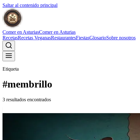
Saltar al contenido principal
Comer en Asturias
Comer en Asturias
Recetas
Recetas Veganas
Restaurantes
Fiestas
Glosario
Sobre nosotros
Etiqueta
#
membrillo
3
resultado
s
encontrado
s