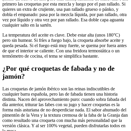
primero las croquetas por esta mezcla y luego por el pan rallado. Si
quieres un extra de crujiente, usa pan rallado grueso o pánko, y
dobla el empanado: pasa por la mezcla líquida, por pan rallado, otra
vez por líquido y otra vez por pan rallado. Esa doble capa aguanta
cualquier salto en la sartén.
La temperatura del aceite es clave. Debe estar alta (unos 180°C)
pero sin humear. Si fríes a fuego bajo, la croqueta absorbe aceite y
queda pesada. Si el fuego está muy fuerte, se quema por fuera antes
de que el interior se caliente. Con una freidora termostática o un
termómetro de cocina, el tema se simplifica bastante.
¿Por qué croquetas de fabada y no de
jamón?
Las croquetas de jamón ibérico son las reinas indiscutibles de
cualquier barra española, pero las de fabada tienen una historia
distinta. Nacen del aprovechamiento puro: cuando sobra fabada del
día anterior, triturar las fabes con su jugo y hacer croquetas es la
forma más asturiana de no desperdiciar nada. El sabor ahumado del
pimentón de la Vera y la textura cremosa de la faba de la Granja dan
como resultado una croqueta con mucha más personalidad que la
versión clásica. Y al ser 100% vegetal, pueden disfrutarlas todos en
la mesa.