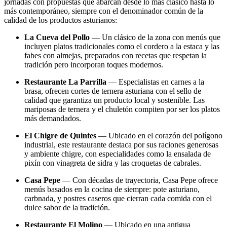
jornadas con propuestas que abarcan desde lo más clásico hasta lo
más contemporáneo, siempre con el denominador común de la
calidad de los productos asturianos:
La Cueva del Pollo
— Un clásico de la zona con menús que
incluyen platos tradicionales como el cordero a la estaca y las
fabes con almejas, preparados con recetas que respetan la
tradición pero incorporan toques modernos.
Restaurante La Parrilla
— Especialistas en carnes a la
brasa, ofrecen cortes de ternera asturiana con el sello de
calidad que garantiza un producto local y sostenible. Las
mariposas de ternera y el chuletón compiten por ser los platos
más demandados.
El Chigre de Quintes
— Ubicado en el corazón del polígono
industrial, este restaurante destaca por sus raciones generosas
y ambiente chigre, con especialidades como la ensalada de
pixín con vinagreta de sidra y las croquetas de cabrales.
Casa Pepe
— Con décadas de trayectoria, Casa Pepe ofrece
menús basados en la cocina de siempre: pote asturiano,
carbnada, y postres caseros que cierran cada comida con el
dulce sabor de la tradición.
Restaurante El Molino
— Ubicado en una antigua