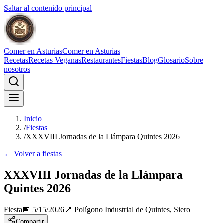
Saltar al contenido principal
Comer en Asturias
Comer en Asturias
Recetas
Recetas Veganas
Restaurantes
Fiestas
Blog
Glosario
Sobre
nosotros
Inicio
/
Fiestas
/
XXXVIII Jornadas de la Llámpara Quintes 2026
← Volver a fiestas
XXXVIII Jornadas de la Llámpara
Quintes 2026
Fiesta
📅
5/15/2026
📍
Polígono Industrial de Quintes, Siero
Compartir