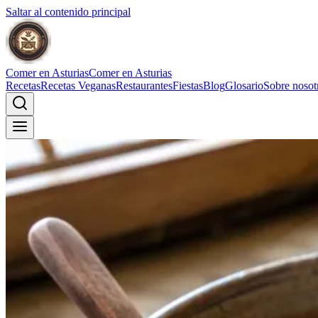
Saltar al contenido principal
Comer en Asturias
Comer en Asturias
Recetas
Recetas Veganas
Restaurantes
Fiestas
Blog
Glosario
Sobre nosot