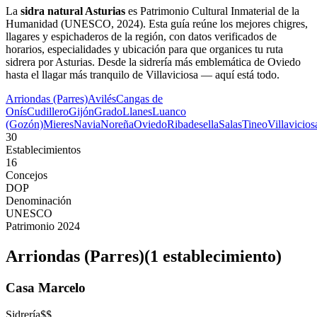
La
sidra natural Asturias
es Patrimonio Cultural Inmaterial de la
Humanidad (UNESCO, 2024). Esta guía reúne los mejores chigres,
llagares y espichaderos de la región, con datos verificados de
horarios, especialidades y ubicación para que organices tu ruta
sidrera por Asturias. Desde la sidrería más emblemática de Oviedo
hasta el llagar más tranquilo de Villaviciosa — aquí está todo.
Arriondas (Parres)
Avilés
Cangas de
Onís
Cudillero
Gijón
Grado
Llanes
Luanco
(Gozón)
Mieres
Navia
Noreña
Oviedo
Ribadesella
Salas
Tineo
Villavicios
30
Establecimientos
16
Concejos
DOP
Denominación
UNESCO
Patrimonio 2024
Arriondas (Parres)
(
1
establecimient
o
)
Casa Marcelo
Sidrería
$$