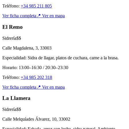
Teléfono:
+34 985 211 805
Ver ficha completa
📍 Ver en mapa
El Remo
Sidrería
$$
Calle Magdalena, 3
,
33003
Especialidad:
Sidra de llagar, platos de cuchara, carne a la brasa.
Horario:
13:00–16:30 / 20:30–23:30
Teléfono:
+34 985 202 318
Ver ficha completa
📍 Ver en mapa
La Llamera
Sidrería
$$
Calle Melquíades Álvarez, 10
,
33002
Especialidad:
Fabada, arroz con leche, sidra natural. Ambiente