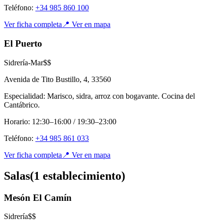
Teléfono:
+34 985 860 100
Ver ficha completa
📍 Ver en mapa
El Puerto
Sidrería-Mar
$$
Avenida de Tito Bustillo, 4
,
33560
Especialidad:
Marisco, sidra, arroz con bogavante. Cocina del
Cantábrico.
Horario:
12:30–16:00 / 19:30–23:00
Teléfono:
+34 985 861 033
Ver ficha completa
📍 Ver en mapa
Salas
(
1
establecimient
o
)
Mesón El Camín
Sidrería
$$