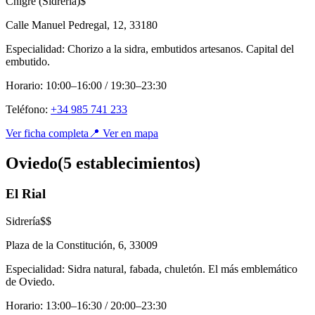
Chigre (Sidrería)
$
Calle Manuel Pedregal, 12
,
33180
Especialidad:
Chorizo a la sidra, embutidos artesanos. Capital del
embutido.
Horario:
10:00–16:00 / 19:30–23:30
Teléfono:
+34 985 741 233
Ver ficha completa
📍 Ver en mapa
Oviedo
(
5
establecimient
os
)
El Rial
Sidrería
$$
Plaza de la Constitución, 6
,
33009
Especialidad:
Sidra natural, fabada, chuletón. El más emblemático
de Oviedo.
Horario:
13:00–16:30 / 20:00–23:30