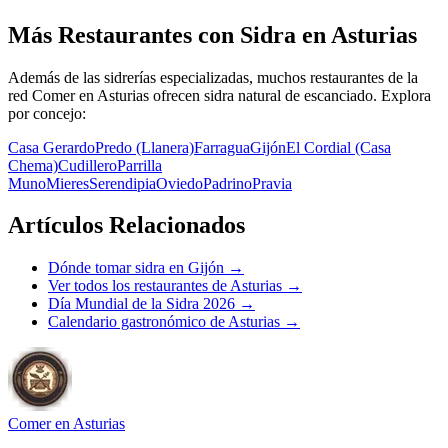
Más Restaurantes con Sidra en Asturias
Además de las sidrerías especializadas, muchos restaurantes de la
red Comer en Asturias ofrecen sidra natural de escanciado. Explora
por concejo:
Casa Gerardo
Predo (Llanera)
Farragua
Gijón
El Cordial (Casa
Chema)
Cudillero
Parrilla
Muno
Mieres
Serendipia
Oviedo
Padrino
Pravia
Artículos Relacionados
Dónde tomar sidra en Gijón →
Ver todos los restaurantes de Asturias →
Día Mundial de la Sidra 2026 →
Calendario gastronómico de Asturias →
Comer en Asturias