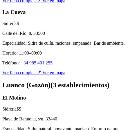
Ver ficha completa
📍 Ver en mapa
La Cueva
Sidrería
$
Calle del Río, 8
,
33500
Especialidad:
Sidra de culín, raciones, empanada. Bar de ambiente.
Horario:
11:00–00:00
Teléfono:
+34 985 401 255
Ver ficha completa
📍 Ver en mapa
Luanco (Gozón)
(
3
establecimient
os
)
El Molino
Sidrería
$$
Playa de Baratona, s/n
,
33440
Especialidad:
Sidra natural, bogavante, marisco. Entorno natural.