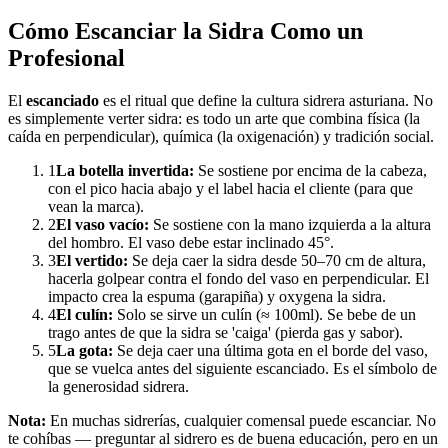
Cómo Escanciar la Sidra Como un
Profesional
El
escanciado
es el ritual que define la cultura sidrera asturiana. No
es simplemente verter sidra: es todo un arte que combina física (la
caída en perpendicular), química (la oxigenación) y tradición social.
1
La botella invertida:
Se sostiene por encima de la cabeza,
con el pico hacia abajo y el label hacia el cliente (para que
vean la marca).
2
El vaso vacío:
Se sostiene con la mano izquierda a la altura
del hombro. El vaso debe estar inclinado 45°.
3
El vertido:
Se deja caer la sidra desde 50–70 cm de altura,
hacerla golpear contra el fondo del vaso en perpendicular. El
impacto crea la espuma (garapiña) y oxygena la sidra.
4
El culín:
Solo se sirve un culín (≈ 100ml). Se bebe de un
trago antes de que la sidra se 'caiga' (pierda gas y sabor).
5
La gota:
Se deja caer una última gota en el borde del vaso,
que se vuelca antes del siguiente escanciado. Es el símbolo de
la generosidad sidrera.
Nota:
En muchas sidrerías, cualquier comensal puede escanciar. No
te cohíbas — preguntar al sidrero es de buena educación, pero en un