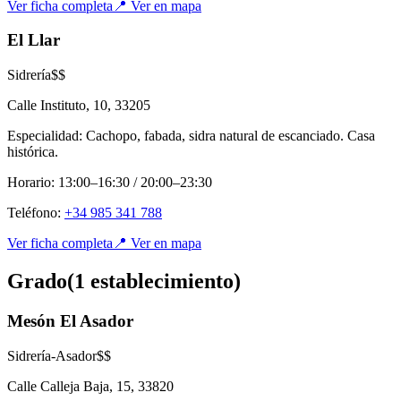
Ver ficha completa
📍 Ver en mapa
El Llar
Sidrería
$$
Calle Instituto, 10
,
33205
Especialidad:
Cachopo, fabada, sidra natural de escanciado. Casa
histórica.
Horario:
13:00–16:30 / 20:00–23:30
Teléfono:
+34 985 341 788
Ver ficha completa
📍 Ver en mapa
Grado
(
1
establecimient
o
)
Mesón El Asador
Sidrería-Asador
$$
Calle Calleja Baja, 15
,
33820