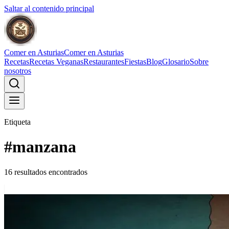
Saltar al contenido principal
Comer en Asturias
Comer en Asturias
Recetas
Recetas Veganas
Restaurantes
Fiestas
Blog
Glosario
Sobre
nosotros
Etiqueta
#
manzana
16
resultado
s
encontrado
s