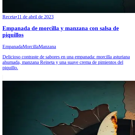
Receta
•
11 de abril de 2023
Empanada de morcilla y manzana con salsa de
piquillos
Empanada
Morcilla
Manzana
Delicioso contraste de sabores en una empanada: morcilla asturiana
ahumada, manzana Reineta y una suave crema de pimientos del
piquillo.