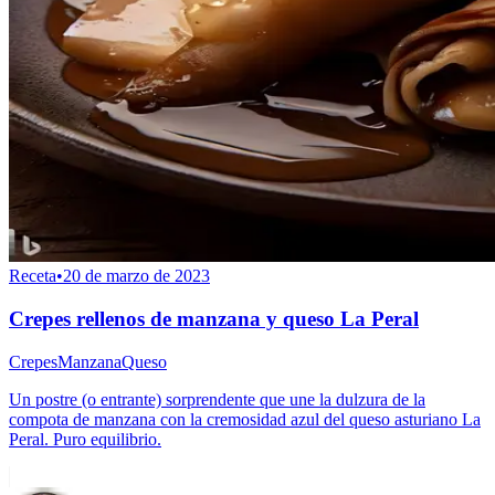
Receta
•
20 de marzo de 2023
Crepes rellenos de manzana y queso La Peral
Crepes
Manzana
Queso
Un postre (o entrante) sorprendente que une la dulzura de la
compota de manzana con la cremosidad azul del queso asturiano La
Peral. Puro equilibrio.