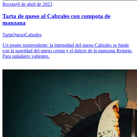
Receta
•
8 de abril de 2023
Tarta de queso al Cabrales con compota de
manzana
Tarta
Queso
Cabrales
Un postre sorprendente: la intensidad del queso Cabrales se funde
con la suavidad del queso crema y el dulzor de la manzana Reineta.
Para paladares valientes.